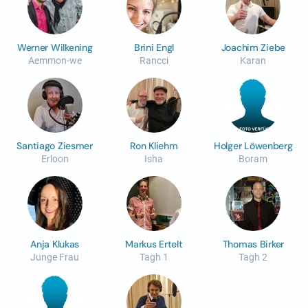
Werner Wilkening
Brini Engl
Joachim Ziebe
Aemmon-we
Rancci
Karan
Santiago Ziesmer
Ron Kliehm
Holger Löwenberg
Erloon
Isha
Boram
Anja Klukas
Markus Ertelt
Thomas Birker
Junge Frau
Tagh 1
Tagh 2