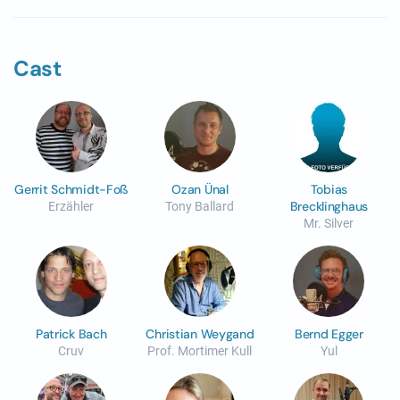
Cast
Gerrit Schmidt-Foß
Ozan Ünal
Tobias
Brecklinghaus
Erzähler
Tony Ballard
Mr. Silver
Patrick Bach
Christian Weygand
Bernd Egger
Cruv
Prof. Mortimer Kull
Yul