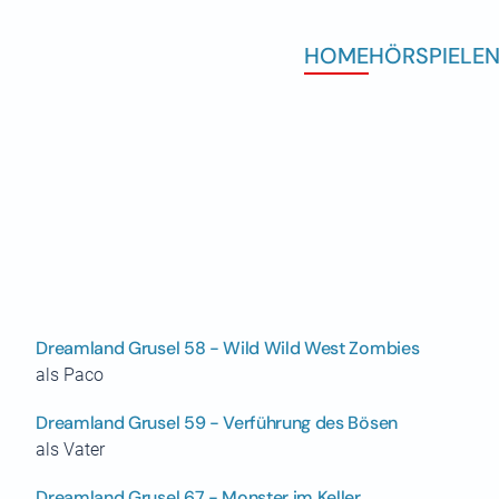
HOME
HÖRSPIELE
N
Dreamland Grusel 58 - Wild Wild West Zombies
als Paco
Dreamland Grusel 59 - Verführung des Bösen
als Vater
Dreamland Grusel 67 - Monster im Keller