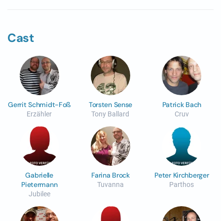
Cast
Gerrit Schmidt-Foß
Torsten Sense
Patrick Bach
Erzähler
Tony Ballard
Cruv
Gabrielle
Farina Brock
Peter Kirchberger
Pietermann
Tuvanna
Parthos
Jubilee