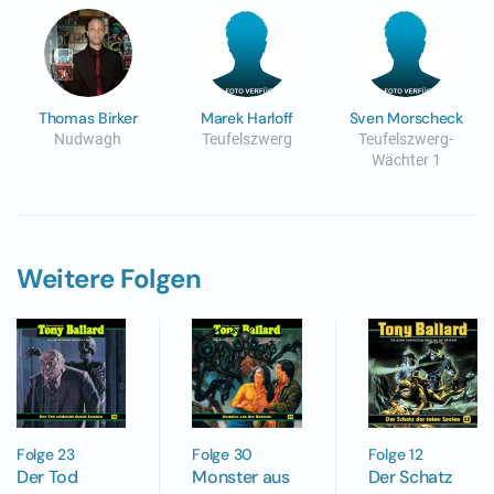
Thomas Birker
Marek Harloff
Sven Morscheck
Nudwagh
Teufelszwerg
Teufelszwerg-
Wächter 1
Weitere Folgen
Folge 30
Folge 23
Folge 12
Monster aus
Der Tod
Der Schatz