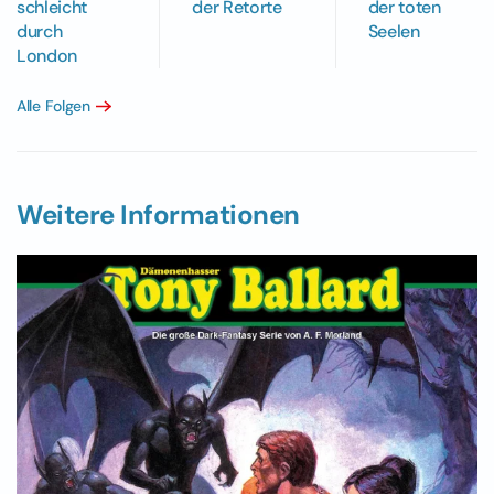
der Retorte
schleicht
der toten
durch
Seelen
London
Alle Folgen
Weitere Informationen