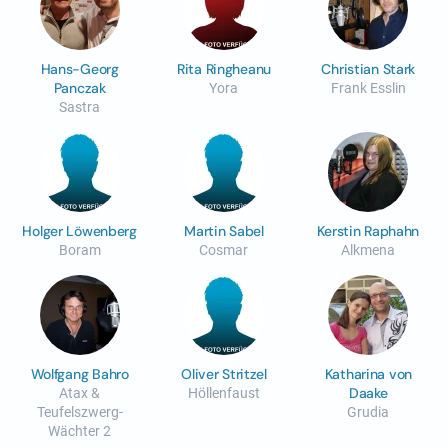
Hans-Georg
Rita Ringheanu
Christian Stark
Panczak
Yora
Frank Esslin
Sastra
Holger Löwenberg
Martin Sabel
Kerstin Raphahn
Boram
Cosmar
Alkmena
Wolfgang Bahro
Oliver Stritzel
Katharina von
Daake
Atax &
Höllenfaust
Teufelszwerg-
Grudia
Wächter 2