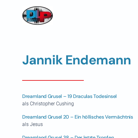
Skip to main content
Jannik Endemann
Dreamland Grusel – 19 Draculas Todesinsel
als Christopher Cushing
Dreamland Grusel 20 – Ein höllisches Vermächtnis
als Jesus
Dreamland Grusel 38 – Der letzte Tropfen