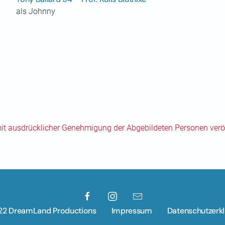
als Johnny
mit ausdrücklicher Genehmigung der Abgebildeten Personen veröf
22 DreamLand Productions
Impressum
Datenschutzerk