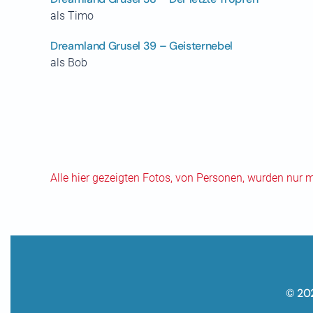
als Timo
Dreamland Grusel 39 – Geisternebel
als Bob
Alle hier gezeigten Fotos, von Personen, wurden nur 
© 20