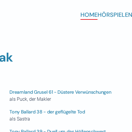
HOME
HÖRSPIELE
N
ak
Dreamland Grusel 61 - Düstere Verwünschungen
als Puck, der Makler
Tony Ballard 38 - der geflügelte Tod
als Sastra
Tony Ballard 39 - Duell um das Höllenschwert