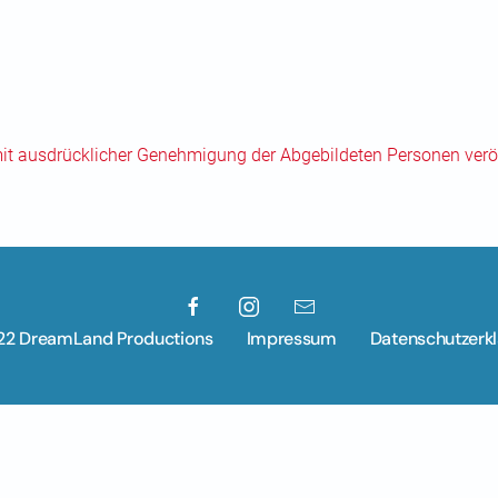
mit ausdrücklicher Genehmigung der Abgebildeten Personen veröf
22 DreamLand Productions
Impressum
Datenschutzerk