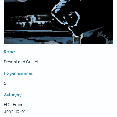
Reihe:
DreamLand Grusel
Folgennummer:
5
Autor(en):
H.G. Francis
John Baker