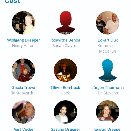
Cast
Wolfgang Draeger
Roswitha Benda
Eckart Dux
Henry Aston
Susan Clayton
Kommissar
McCallun
Gisela Trowe
Oliver Rohrbeck
Jürgen Thormann
Tante Martha
Jack
Dr. Stevens
Aart Veder
Sascha Draeger
Kerstin Draeger