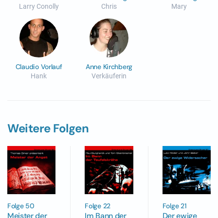
Larry Conolly
Chris
Mary
Claudio Vorlauf
Anne Kirchberg
Hank
Verkäuferin
Weitere Folgen
Folge 50
Folge 22
Folge 21
Meister der
Im Bann der
Der ewige