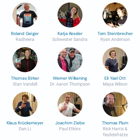
Roland Geiger
Katja Kessler
Tom Steinbrecher
Radheera
Schwester Sandra
Ryan Anderson
Thomas Birker
Werner Wilkening
Eli Yael Ott
Stan Vandell
Dr. Aaron Thompson
Maya Wilson
Klaus Krückemeyer
Joachim Ziebe
Thomas Plum
Dan Li
Paul Etkins
Rick Harris &
Teufelsfratze