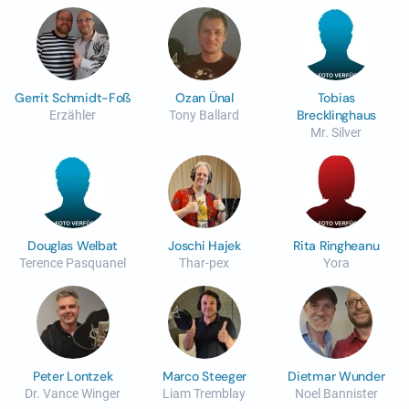
Gerrit Schmidt-Foß
Ozan Ünal
Tobias
Brecklinghaus
Erzähler
Tony Ballard
Mr. Silver
Douglas Welbat
Joschi Hajek
Rita Ringheanu
Terence Pasquanel
Thar-pex
Yora
Peter Lontzek
Marco Steeger
Dietmar Wunder
Dr. Vance Winger
Liam Tremblay
Noel Bannister