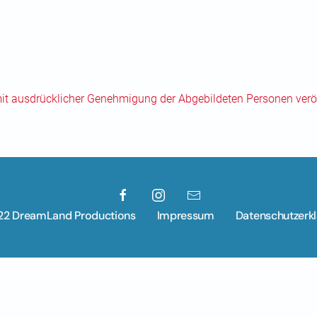
mit ausdrücklicher Genehmigung der Abgebildeten Personen veröf
22 DreamLand Productions
Impressum
Datenschutzerk