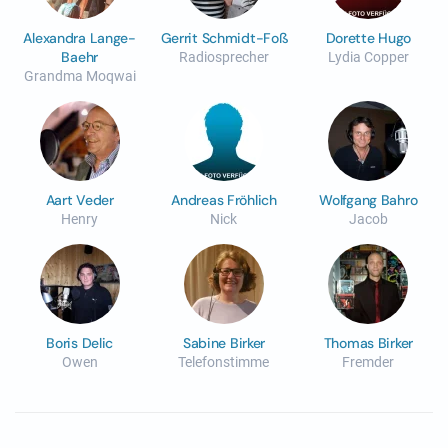
Alexandra Lange-
Gerrit Schmidt-Foß
Dorette Hugo
Baehr
Radiosprecher
Lydia Copper
Grandma Moqwai
Aart Veder
Andreas Fröhlich
Wolfgang Bahro
Henry
Nick
Jacob
Boris Delic
Sabine Birker
Thomas Birker
Owen
Telefonstimme
Fremder