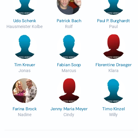
Udo Schenk
Patrick Bach
Paul P. Burghardt
Hausmeister Kolbe
Rolf
Paul
Tim Kreuer
Fabian Soop
Florentine Draeger
Jonas
Marcus
Klara
Farina Brock
Jenny Maria Meyer
Timo Kinzel
Nadine
Cindy
Willy