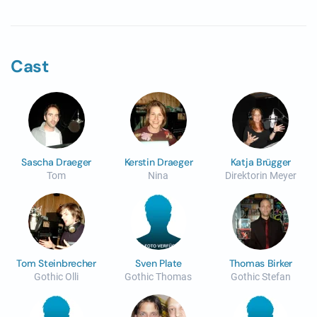
Cast
Sascha Draeger
Kerstin Draeger
Katja Brügger
Tom
Nina
Direktorin Meyer
Tom Steinbrecher
Sven Plate
Thomas Birker
Gothic Olli
Gothic Thomas
Gothic Stefan