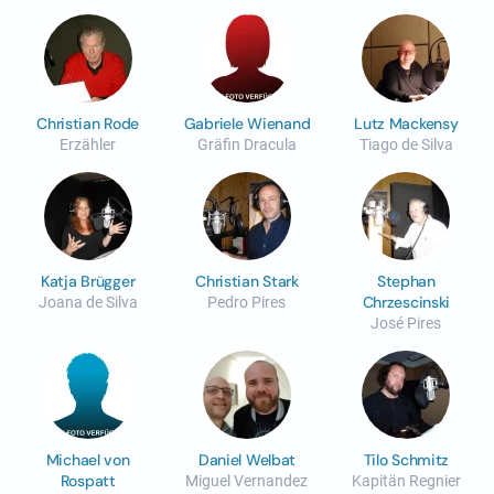
Christian Rode
Gabriele Wienand
Lutz Mackensy
Erzähler
Gräfin Dracula
Tiago de Silva
Katja Brügger
Christian Stark
Stephan
Chrzescinski
Joana de Silva
Pedro Pires
José Pires
Michael von
Daniel Welbat
Tilo Schmitz
Rospatt
Miguel Vernandez
Kapitän Regnier