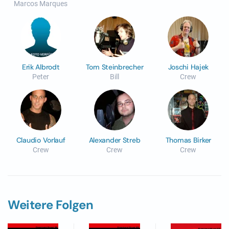
Marcos Marques
Erik Albrodt
Tom Steinbrecher
Joschi Hajek
Peter
Bill
Crew
Claudio Vorlauf
Alexander Streb
Thomas Birker
Crew
Crew
Crew
Weitere Folgen