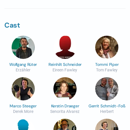
Cast
Wolfgang Rüter
Reinhilt Schneider
Tommi Piper
Erzähler
Eireen Fawley
Tom Fawley
Marco Steeger
Kerstin Draeger
Gerrit Schmidt-Foß
Derek More
Senorita Alvarez
Herbert