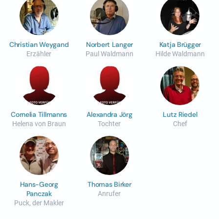
Christian Weygand
Norbert Langer
Katja Brügger
Erzähler
Paul Waldmann
Hilde Waldmann
Cornelia Tillmanns
Alexandra Jörg
Lutz Riedel
Helena von Braun
Tochter
Chef
Hans-Georg
Thomas Birker
Panczak
Anrufer
Puck, der Makler