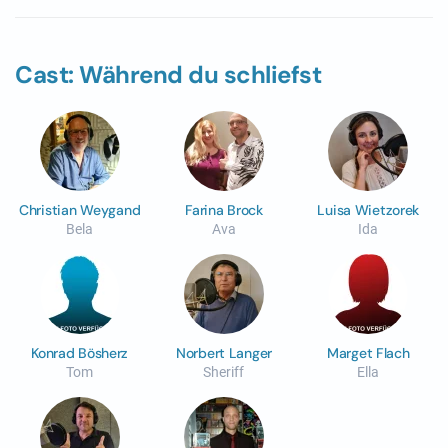
Cast: Während du schliefst
Christian Weygand
Farina Brock
Luisa Wietzorek
Bela
Ava
Ida
Konrad Bösherz
Norbert Langer
Marget Flach
Tom
Sheriff
Ella