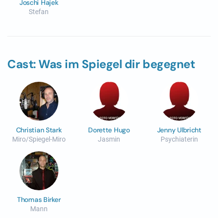
Joschi Hajek
Stefan
Cast: Was im Spiegel dir begegnet
Christian Stark
Dorette Hugo
Jenny Ulbricht
Miro/Spiegel-Miro
Jasmin
Psychiaterin
Thomas Birker
Mann