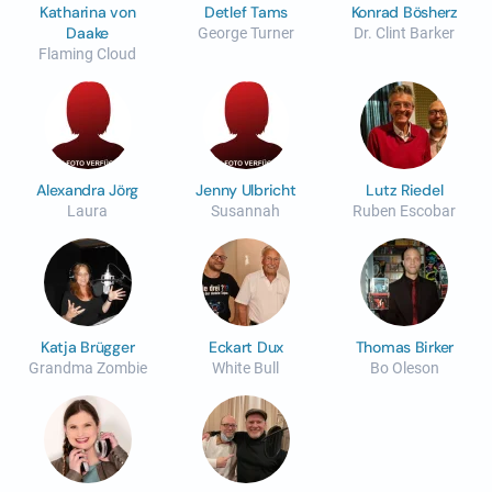
Katharina von
Detlef Tams
Konrad Bösherz
Daake
George Turner
Dr. Clint Barker
Flaming Cloud
Alexandra Jörg
Jenny Ulbricht
Lutz Riedel
Laura
Susannah
Ruben Escobar
Katja Brügger
Eckart Dux
Thomas Birker
Grandma Zombie
White Bull
Bo Oleson