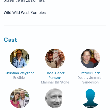
präsentieren zu können:
Wild Wild West Zombies
Cast
Christian Weygand
Hans-Georg
Patrick Bach
Panczak
Erzähler
Deputy Jeremiah
Marshall Bill Stone
Sanderson