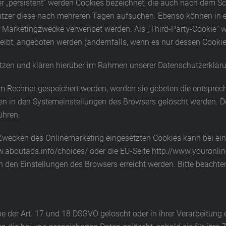
r „persistent“ werden Cookies bezeichnet, die auch nach dem Sc
Nutzer diese nach mehreren Tagen aufsuchen. Ebenso können in e
 Marketingzwecke verwendet werden. Als „Third-Party-Cookie“ w
eibt, angeboten werden (andernfalls, wenn es nur dessen Cookies
zen und klären hierüber im Rahmen unserer Datenschutzerkläru
em Rechner gespeichert werden, werden sie gebeten die entsprec
nen in den Systemeinstellungen des Browsers gelöscht werden. 
ühren.
Zwecken des Onlinemarketing eingesetzten Cookies kann bei einer
w.aboutads.info/choices/ oder die EU-Seite http://www.youronli
 den Einstellungen des Browsers erreicht werden. Bitte beachte
 der Art. 17 und 18 DSGVO gelöscht oder in ihrer Verarbeitung 