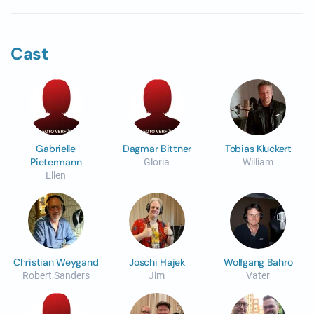
Cast
Gabrielle
Dagmar Bittner
Tobias Kluckert
Pietermann
Gloria
William
Ellen
Christian Weygand
Joschi Hajek
Wolfgang Bahro
Robert Sanders
Jim
Vater