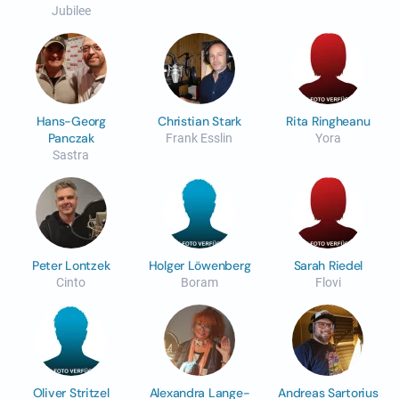
Jubilee
Hans-Georg
Christian Stark
Rita Ringheanu
Panczak
Frank Esslin
Yora
Sastra
Peter Lontzek
Holger Löwenberg
Sarah Riedel
Cinto
Boram
Flovi
Oliver Stritzel
Alexandra Lange-
Andreas Sartorius