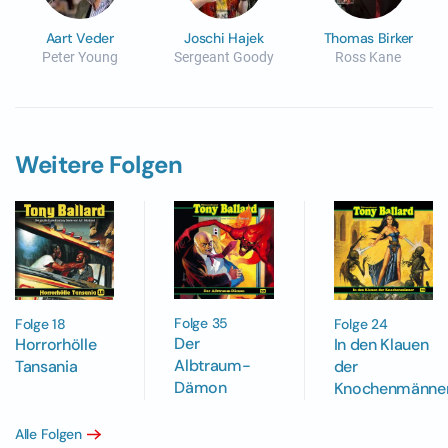
Aart Veder
Joschi Hajek
Thomas Birker
Peter Young
Sergeant Goody
Ross Kane
Weitere Folgen
Folge 35
Folge 18
Folge 24
Der
Horrorhölle
In den Klauen
Albtraum-
Tansania
der
Dämon
Knochenmänne
Alle Folgen