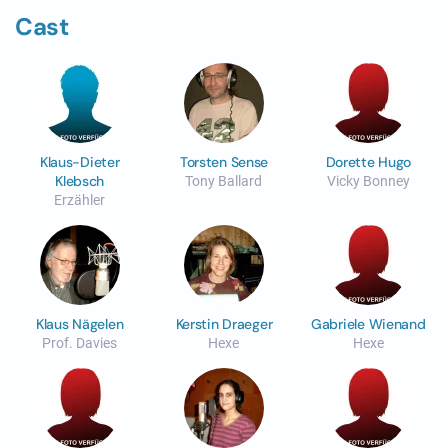
Cast
Klaus-Dieter
Torsten Sense
Dorette Hugo
Klebsch
Tony Ballard
Vicky Bonney
Erzähler
Klaus Nägelen
Kerstin Draeger
Gabriele Wienand
Prof. Davies
Hexe
Hexe