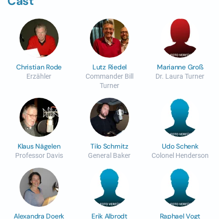
Cast
Christian Rode
Lutz Riedel
Marianne Groß
Erzähler
Commander Bill
Dr. Laura Turner
Turner
Klaus Nägelen
Tilo Schmitz
Udo Schenk
Professor Davis
General Baker
Colonel Henderson
Alexandra Doerk
Erik Albrodt
Raphael Vogt