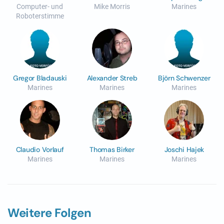
Computer- und
Mike Morris
Marines
Roboterstimme
Gregor Bladauski
Alexander Streb
Björn Schwenzer
Marines
Marines
Marines
Claudio Vorlauf
Thomas Birker
Joschi Hajek
Marines
Marines
Marines
Weitere Folgen