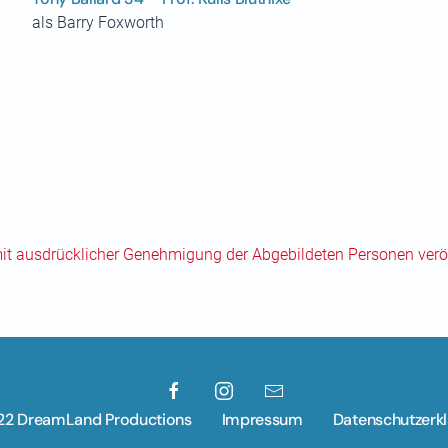
als Barry Foxworth
mit ausdrücklicher Genehmigung der Abgebildeten Personen veröf
22 DreamLand Productions
Impressum
Datenschutzerk