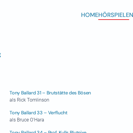
HOME
HÖRSPIELE
N
f
Tony Ballard 31 – Brutstätte des Bösen
als Rick Tomlinson
Tony Ballard 33 – Verflucht
als Bruce O'Hara
Tony Ballard 34 – Prof. Kulls Blutnixe