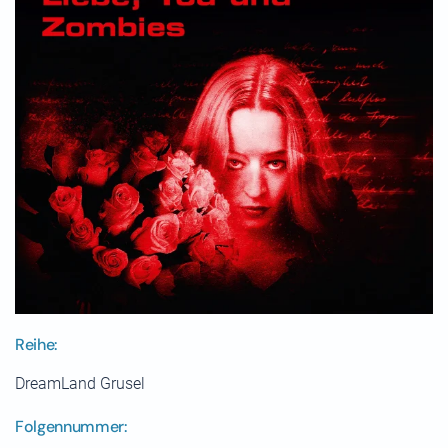
Reihe:
DreamLand Grusel
Folgennummer: