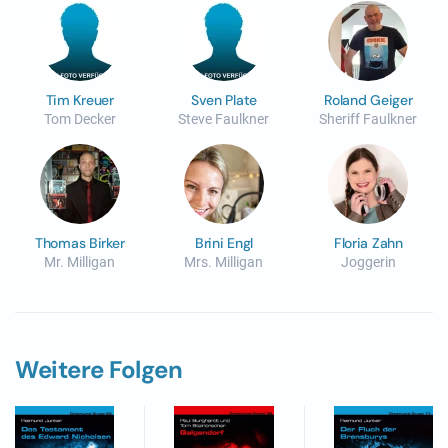
Tim Kreuer
Sven Plate
Roland Geiger
Tom Decker
Steve Faulkner
Sheriff Faulkner
Thomas Birker
Brini Engl
Floria Zahn
Mr. Milligan
Mrs. Milligan
Joggerin
Weitere Folgen