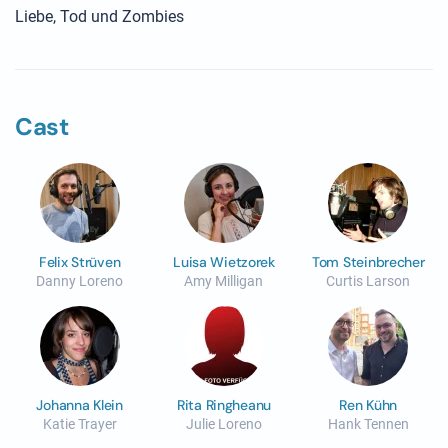
Liebe, Tod und Zombies
Cast
Felix Strüven
Luisa Wietzorek
Tom Steinbrecher
Danny Loreno
Amy Milligan
Curtis Larson
Johanna Klein
Rita Ringheanu
Ren Kühn
Katie Trayer
Julie Loreno
Hank Tennen