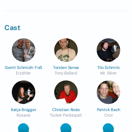
Cast
Gerrit Schmidt-Foß
Torsten Sense
Tilo Schmitz
Erzähler
Tony Ballard
Mr. Silver
Katja Brügger
Christian Rode
Patrick Bach
Roxane
Tucker Peckinpah
Cruv