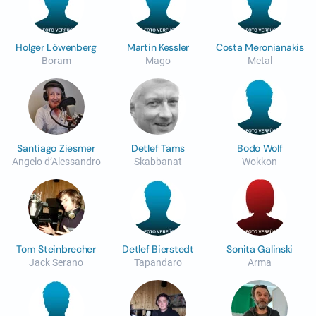
Holger Löwenberg
Martin Kessler
Costa Meronianakis
Boram
Mago
Metal
Santiago Ziesmer
Detlef Tams
Bodo Wolf
Angelo d’Alessandro
Skabbanat
Wokkon
Tom Steinbrecher
Detlef Bierstedt
Sonita Galinski
Jack Serano
Tapandaro
Arma