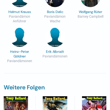
Helmut Krauss
Boris Delic
Wolfgang Rüter
Paviandämon
Paviandämon
Barney Campbell
Anführer
Wache
Heinz-Peter
Erik Albrodt
Göldner
Paviandämonen
Paviandämonen
Weitere Folgen